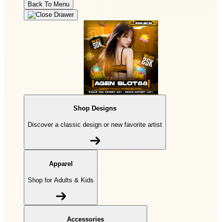
Back To Menu
Shop Designs
Discover a classic design or new favorite artist
Apparel
Shop for Adults & Kids
Accessories