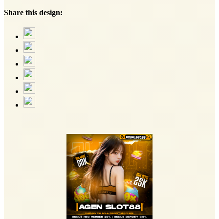
Share this design: