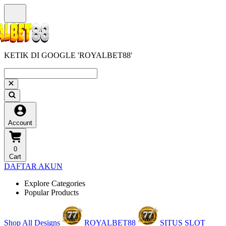
KETIK DI GOOGLE 'ROYALBET88'
Account
0
Cart
DAFTAR AKUN
Explore Categories
Popular Products
Shop All Designs
ROYALBET88
SITUS SLOT