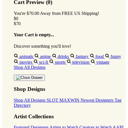
Cart Preview (0)
You're
$70.00
Away from
FREE US Shipping!
$0
$70
Your Cart is empty...
Discover something you'll love!
animals
anime
drinks
fantasy
food
funny
movies
sci-fi
sports
television
vintage
Shop All Designs
Shop Designs
Shop All Designs
SLOT MAXWIN
Newest Designers
Tag
Directory
Artist Collections
Featured Designers
Artists to Watch
Creators to Watch
AAPI