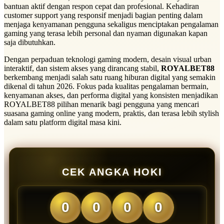
bantuan aktif dengan respon cepat dan profesional. Kehadiran
customer support yang responsif menjadi bagian penting dalam
menjaga kenyamanan pengguna sekaligus menciptakan pengalaman
gaming yang terasa lebih personal dan nyaman digunakan kapan
saja dibutuhkan.
Dengan perpaduan teknologi gaming modern, desain visual urban
interaktif, dan sistem akses yang dirancang stabil,
ROYALBET88
berkembang menjadi salah satu ruang hiburan digital yang semakin
dikenal di tahun 2026. Fokus pada kualitas pengalaman bermain,
kenyamanan akses, dan performa digital yang konsisten menjadikan
ROYALBET88 pilihan menarik bagi pengguna yang mencari
suasana gaming online yang modern, praktis, dan terasa lebih stylish
dalam satu platform digital masa kini.
CEK ANGKA HOKI
0
0
0
0