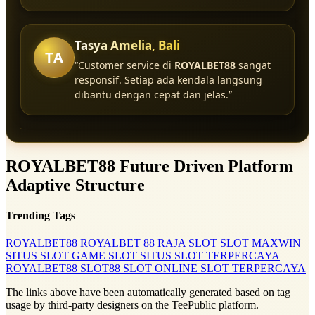
Tasya Amelia, Bali
TA
“Customer service di
ROYALBET88
sangat
responsif. Setiap ada kendala langsung
dibantu dengan cepat dan jelas.”
ROYALBET88 Future Driven Platform
Adaptive Structure
Trending Tags
ROYALBET88
ROYALBET 88
RAJA SLOT
SLOT MAXWIN
SITUS SLOT
GAME SLOT
SITUS SLOT TERPERCAYA
ROYALBET88
SLOT88
SLOT ONLINE
SLOT TERPERCAYA
The links above have been automatically generated based on tag
usage by third-party designers on the TeePublic platform.